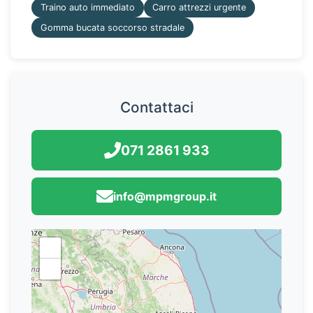
Traino auto immediato
Carro attrezzi urgente
Gomma bucata soccorso stradale
Contattaci
071 2861 933
info@mpmgroup.it
+
−