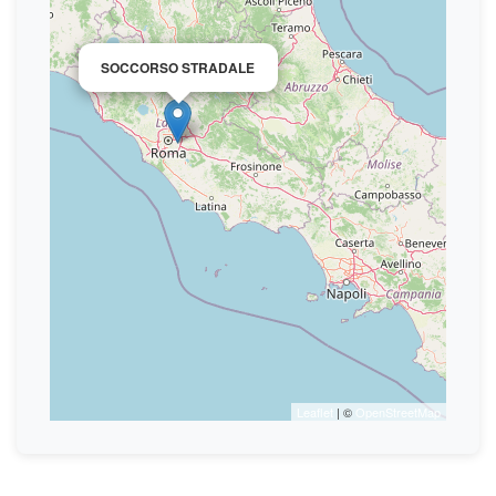
×
SOCCORSO STRADALE
Leaflet
| ©
OpenStreetMap