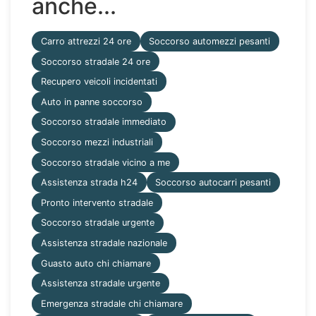
anche...
Carro attrezzi 24 ore
Soccorso automezzi pesanti
Soccorso stradale 24 ore
Recupero veicoli incidentati
Auto in panne soccorso
Soccorso stradale immediato
Soccorso mezzi industriali
Soccorso stradale vicino a me
Assistenza strada h24
Soccorso autocarri pesanti
Pronto intervento stradale
Soccorso stradale urgente
Assistenza stradale nazionale
Guasto auto chi chiamare
Assistenza stradale urgente
Emergenza stradale chi chiamare